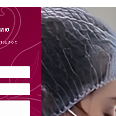
цию
тацию с