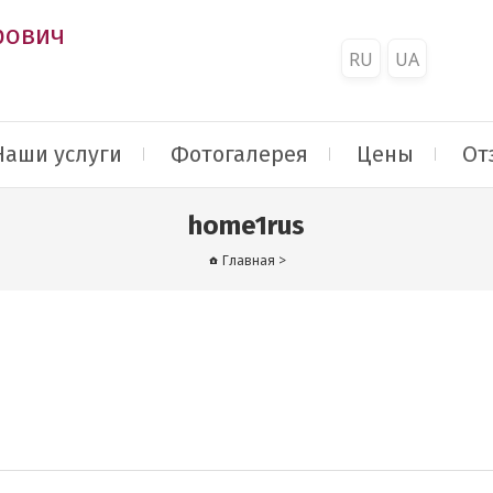
рович
RU
UA
Наши услуги
Фотогалерея
Цены
От
home1rus
Главная
>