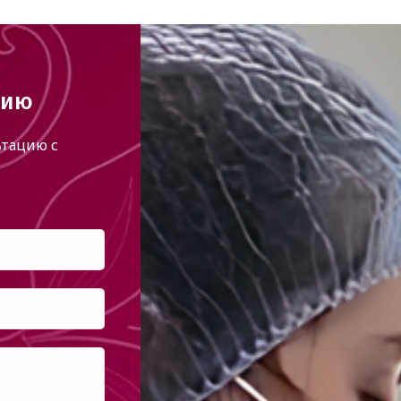
цию
тацию с