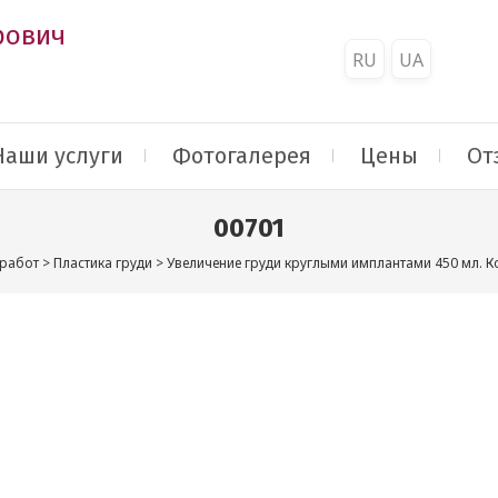
рович
RU
UA
Наши услуги
Фотогалерея
Цены
От
00701
 работ
>
Пластика груди
>
Увеличение груди круглыми имплантами 450 мл. 