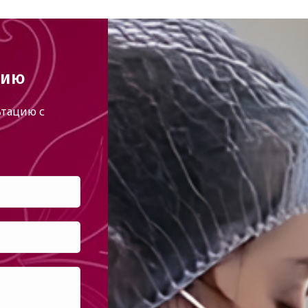
цию
тацию с