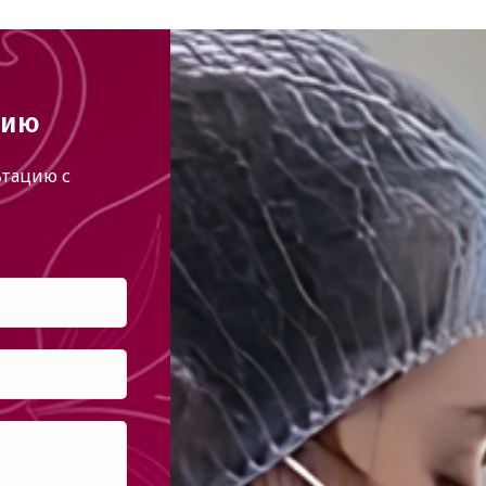
цию
тацию с