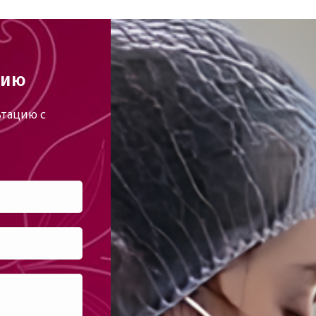
цию
тацию с