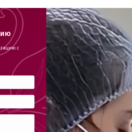
цию
тацию с