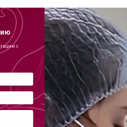
цию
тацию с