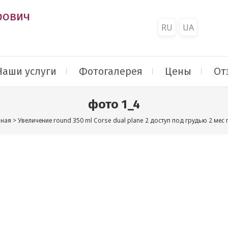
рович
RU
UA
Наши услуги
Фотогалерея
Цены
От
фото 1_4
вная
>
Увеличение round 350 ml Corse dual plane 2 доступ под грудью 2 мес 