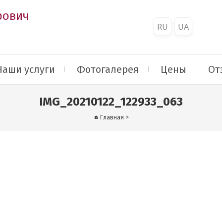
рович
RU
UA
Наши услуги
Фотогалерея
Цены
От
IMG_20210122_122933_063
Главная
>