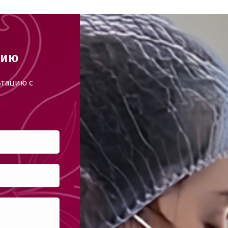
цию
тацию с