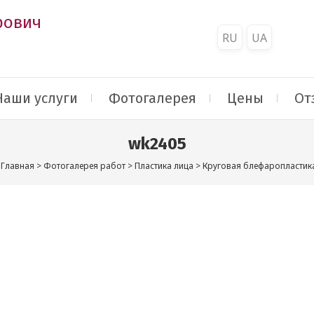
рович
RU
UA
Наши услуги
Фотогалерея
Цены
От
wk2405
Главная
>
Фотогалерея работ
>
Пластика лица
>
Круговая блефаропластик