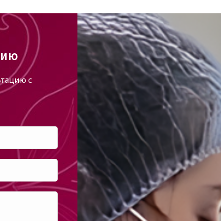
цию
тацию с