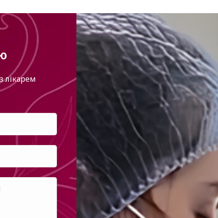
ію
з лікарем