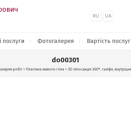
рович
RU
UA
 послуги
Фотогалерея
Вартість послуг
do00301
алерея робіт
>
Пластика живота і тіла
>
3D ліпосакція 360*, галіфе, внутрішн