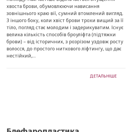
хвоста брови, обумовлюючи нависання
зовнішнього краю вії, сумний втомлений вигляд.
З іншого боку, коли хвіст брови трохи вищий за її
тіло, погляд стає молодим і задерикуватим. Існує
велика кількість способів броуліфта (підтяжки
брови) – від історичних, з розрізом уздовж росту
волосся, до простого ниткового ліфтингу, що дає
нестійкий,…
ДЕТАЛЬНІШЕ
Блефаропластика