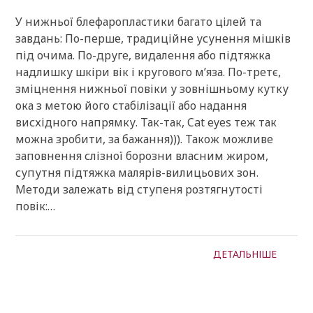
У нижньої блефаропластики багато цілей та
завдань: По-перше, традиційне усунення мішків
під очима. По-друге, видалення або підтяжка
надлишку шкіри вік і кругового м’яза. По-третє,
зміцнення нижньої повіки у зовнішньому кутку
ока з метою його стабілізації або надання
висхідного напрямку. Так-так, Cat eyes теж так
можна зробити, за бажання))). Також можливе
заповнення слізної борозни власним жиром,
супутня підтяжка малярів-вилицьових зон.
Методи залежать від ступеня розтягнутості
повік:…
ДЕТАЛЬНІШЕ