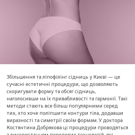
Збільшення та ліпофілінг сідниць у Києві — це
сучасні естетичні процедури, що дозволяють
скоригувати форму та обсяг сідниць,
наголосивши на їх привабливості та гармонії. Такі
методи стають все більш популярними серед
тих, хто хоче поліпшити контури тіла, додавши
виразності та симетрії своїм формам. У доктора
Костянтина Добрякова ці процедури проводяться
з використанням передових технологій, які