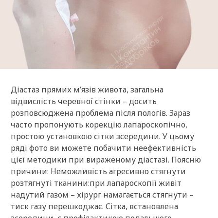
Діастаз прямих м’язів живота, загальна
відвислість черевної стінки – досить
розповсюджена проблема після пологів. Зараз
часто пропонують корекцію лапароскопічно,
простою установкою сітки зсередини. У цьому
ряді фото ви можете побачити неефективність
цієї методики при вираженому діастазі. Поясню
причини: Неможливість агресивно стягнути
розтягнуті тканини:при лапароскопії живіт
надутий газом – хірург намагається стягнути –
тиск газу перешкоджає. Сітка, встановлена
зсередини, є профілактикою подальшого