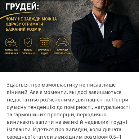
Здається, про мамопластику не писав лише
лінивий. Але є моменти, які досі залишаються
недостатньо роз’ясненими для пацієнтів. Попри
сучасну тенденцію до помірності, натуральності
та гармонійних пропорцій, періодично
виникають запити на великі й надвеликі грудні
імпланти. Йдеться про випадки, коли дівчата
середньої статури з вихідним розміром 0,5–1