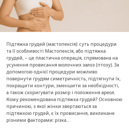
Підтяжка грудей (мастопексія): суть процедури
та її особливості Мастопексія, або підтяжка
грудей, – це пластична операція, спрямована на
усунення провисання молочних залоз (птозу). За
допомогою однієї процедури можливо
повернути грудям симетричність, підтягнути їх,
покращити контури, зменшити за необхідності,
а також скоригувати розмір і положення ареол.
Кому рекомендована підтяжка грудей? Основною
причиною, з якої жінки звертаються за
підтяжкою грудей, є їх провисання, викликане
різними факторами: різка…