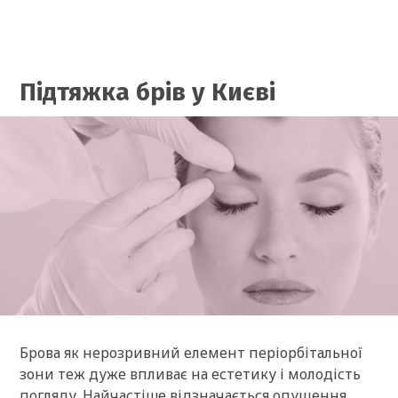
Підтяжка брів у Києві
Брова як нерозривний елемент періорбітальної
зони теж дуже впливає на естетику і молодість
погляду. Найчастіше відзначається опущення