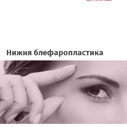
Нижня блефаропластика