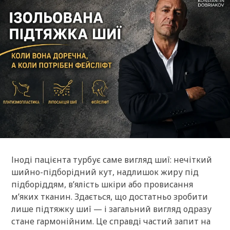
Іноді пацієнта турбує саме вигляд шиї: нечіткий
шийно-підборідний кут, надлишок жиру під
підборіддям, в’ялість шкіри або провисання
м’яких тканин. Здається, що достатньо зробити
лише підтяжку шиї — і загальний вигляд одразу
стане гармонійним. Це справді частий запит на