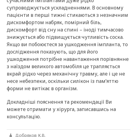
сучасними імплантами дуже рідко
супроводжується ускладненнями. В основному
пацієнти в перші тижні стикаються з незначним
дискомфортом набряк, помірний біль,
дискомфорт від сну на спині – іноді тимчасово
знижується або підвищується чутливість соска.
Якщо ви побоюєтеся за ушкодження імпланта, то
дослідження показують, що для його
ушкодження потрібне навантаження порівнянне
з наїздом великого автомобіля це трапляється
вкрай рідко через механічну травму, але і це не
несе небезпеки, оскільки силікон із пам’яттю
форми не витікає в організм.
Докладніші пояснення та рекомендації Ви
можете отримати у хірурга, записавшись на
консультацію.
Добряков К.В.