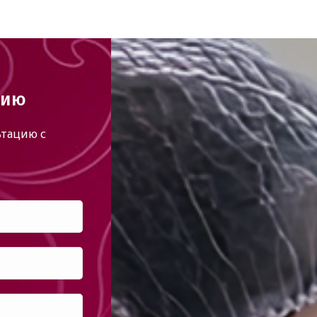
цию
тацию с