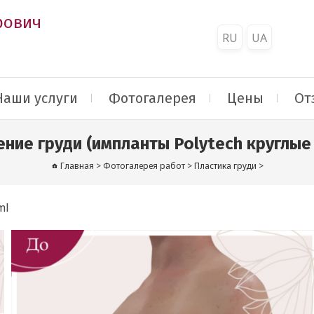
рович
RU
UA
Наши услуги
Фотогалерея
Цены
От
ние груди (импланты Polytech круглые
Главная
>
Фотогалерея работ
>
Пластика груди
>
ml