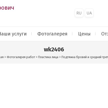
рович
RU
UA
Наши услуги
Фотогалерея
Цены
От
wk2406
ная
>
Фотогалерея работ
>
Пластика лица
>
Подтяжка бровей и средней трет