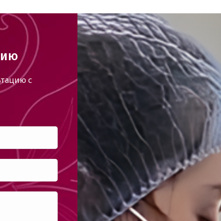
цию
тацию с