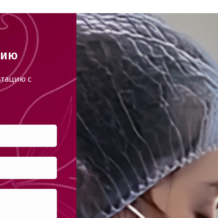
цию
тацию с