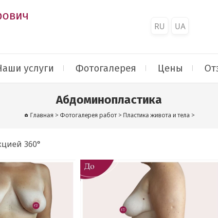
рович
RU
UA
Наши услуги
Фотогалерея
Цены
От
Абдоминопластика
Главная
>
Фотогалерея работ
>
Пластика живота и тела
>
кцией 360°