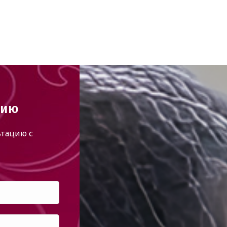
цию
тацию с