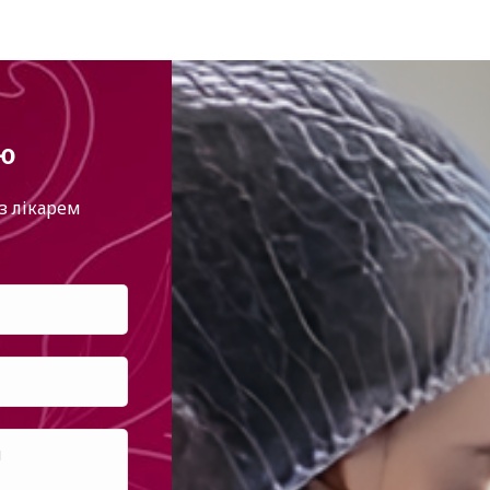
ію
з лікарем