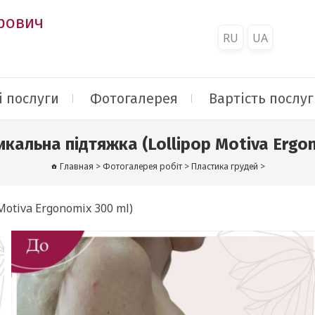
рович
RU
UA
 послуги
Фотогалерея
Вартість послуг
кальна підтяжка (Lollipop Motiva Ergon
Главная
>
Фотогалерея робіт
>
Пластика грудей
>
otiva Ergonomix 300 ml)