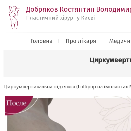
Добряков Костянтин Володими
Пластичний хірург у Києві
Головна
Про лікаря
Медичні
Циркумверти
Циркумвертикальна підтяжка (Lollipop на імплантах M