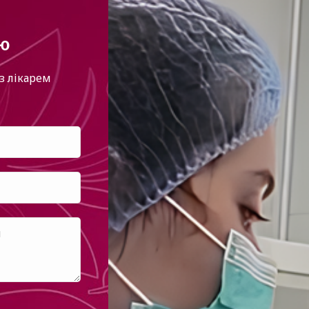
ію
з лікарем