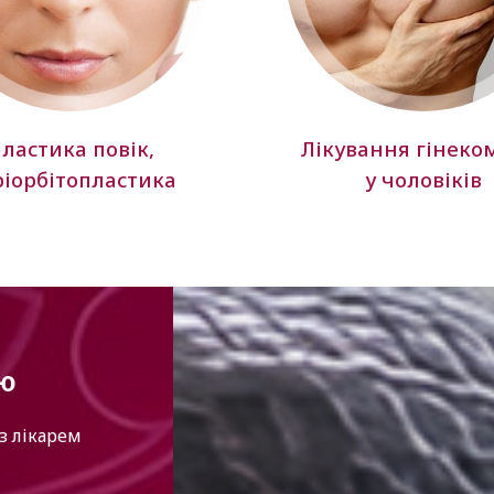
ластика повік,
Лікування гінеком
ріорбітопластика
у чоловіків
ію
з лікарем