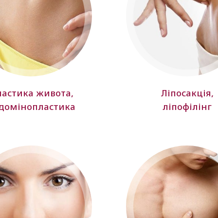
астика живота,
Ліпосакція,
домінопластика
ліпофілінг