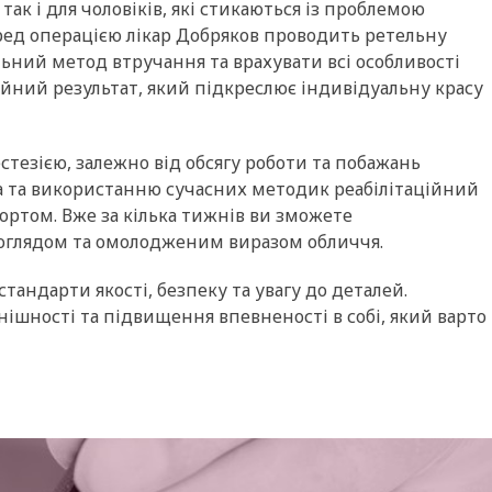
так і для чоловіків, які стикаються із проблемою
еред операцією лікар Добряков проводить ретельну
ьний метод втручання та врахувати всі особливості
йний результат, який підкреслює індивідуальну красу
тезією, залежно від обсягу роботи та побажань
а та використанню сучасних методик реабілітаційний
ртом. Вже за кілька тижнів ви зможете
оглядом та омолодженим виразом обличчя.
стандарти якості, безпеку та увагу до деталей.
ішності та підвищення впевненості в собі, який варто