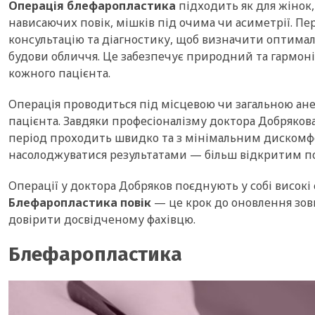
Операція блефаропластика
підходить як для жінок, 
нависаючих повік, мішків під очима чи асиметрії. П
консультацію та діагностику, щоб визначити оптимал
будови обличчя. Це забезпечує природний та гармоні
кожного пацієнта.
Операція проводиться під місцевою чи загальною анес
пацієнта. Завдяки професіоналізму доктора Добряков
період проходить швидко та з мінімальним дискомфо
насолоджуватися результатами — більш відкритим п
Операції у доктора Добряков поєднують у собі високі 
Блефаропластика повік
— це крок до оновлення зовн
довірити досвідченому фахівцю.
Блефаропластика