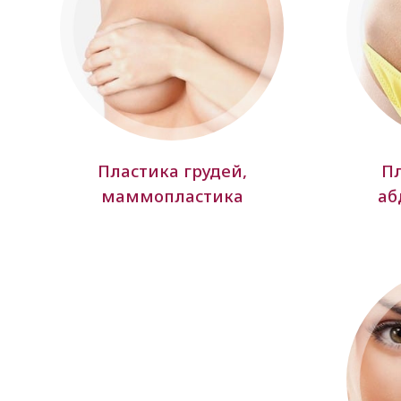
Пластика грудей,
Пл
маммопластика
аб