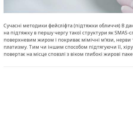
Сучасні методики фейсліфта (підтяжки обличчя) В дан
на підтяжку в першу чергу такої структури як SMAS-
поверхневим жиром і покриває мімічні м’язи, нерви 
платизму. Тим чи іншим способом підтягуючи її, хі
повертає на місце сповзлі з віком глибокі жирові пак