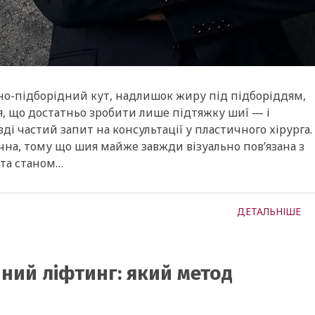
йно-підборідний кут, надлишок жиру під підборіддям,
ся, що достатньо зробити лише підтяжку шиї — і
і частий запит на консультації у пластичного хірурга.
чна, тому що шия майже завжди візуально пов’язана з
та станом…
ДЕТАЛЬНІШЕ
ний ліфтинг: який метод