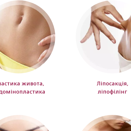
астика живота,
Ліпосакція,
домінопластика
ліпофілінг