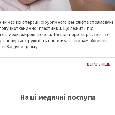
ий час всі операції хірургічного фейсліфта спрямовані
сполучнотканинної пластинки, що лежить під
та глибокі жирові пакети. На шиї перетворюється на
рург повертає пружність опорним тканинам обличчя,
ети. Завдяки цьому…
ДЕТАЛЬНІШЕ
Наші медичні послуги