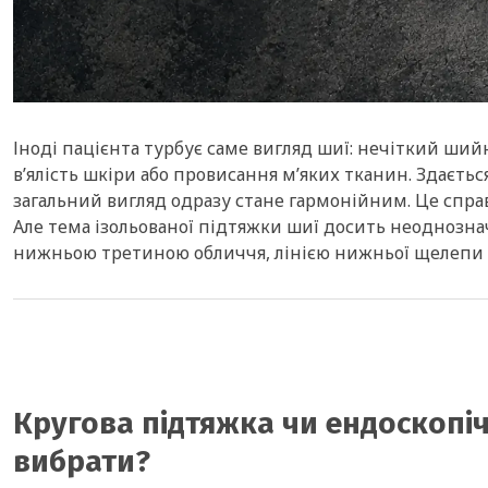
Іноді пацієнта турбує саме вигляд шиї: нечіткий ши
в’ялість шкіри або провисання м’яких тканин. Здаєть
загальний вигляд одразу стане гармонійним. Це справд
Але тема ізольованої підтяжки шиї досить неоднозна
нижньою третиною обличчя, лінією нижньої щелепи 
Кругова підтяжка чи ендоскопіч
вибрати?