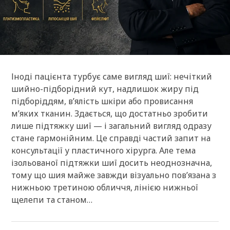
Іноді пацієнта турбує саме вигляд шиї: нечіткий
шийно-підборідний кут, надлишок жиру під
підборіддям, в’ялість шкіри або провисання
м’яких тканин. Здається, що достатньо зробити
лише підтяжку шиї — і загальний вигляд одразу
стане гармонійним. Це справді частий запит на
консультації у пластичного хірурга. Але тема
ізольованої підтяжки шиї досить неоднозначна,
тому що шия майже завжди візуально пов’язана з
нижньою третиною обличчя, лінією нижньої
щелепи та станом…