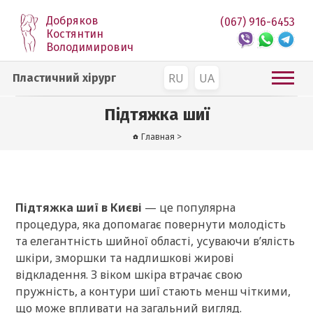
Добряков
(067) 916-6453
Костянтин
Володимирович
RU
UA
Пластичний хірург
Підтяжка шиї
Главная
>
Підтяжка шиї в Києві
— це популярна
процедура, яка допомагає повернути молодість
та елегантність шийної області, усуваючи в’ялість
шкіри, зморшки та надлишкові жирові
відкладення. З віком шкіра втрачає свою
пружність, а контури шиї стають менш чіткими,
що може впливати на загальний вигляд.