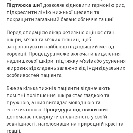
Підтяжка шиї
дозволяє відновити гармонію рис,
підкреслити лінію нижньої щелепи та
покращити загальний баланс обличчя та шиї.
Перед операцією лікар ретельно оцінює стан
шкіри, м’язів та м’яких тканин, щоб
запропонувати найбільш підходящий метод
корекції. Процедура може включати видалення
надлишкової шкіри, підтяжку м’язів або усунення
жирових відкладень залежно від індивідуальних
особливостей пацієнта.
Вже за кілька тижнів пацієнти відзначають
помітні поліпшення: шкіра стає гладкою та
пружною, а шия виглядає молодшою ​​та
естетичнішою.
Процедура підтяжки шиї
допомагає повернути впевненість у своїй
зовнішності, наголосивши на природній красі та
грації.