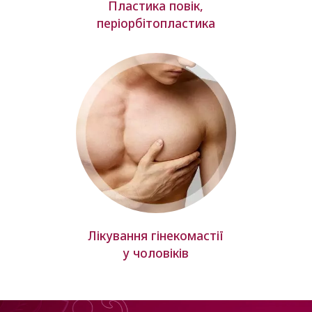
Пластика повік,
періорбітопластика
Лікування гінекомастії
у чоловіків