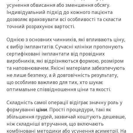
усунення обвисання або зменшення обсягу.
Індивідуальний підхід до кожного пацієнта
дозволяє враховувати всі особливості та скласти
точний розрахунок вартості.
Однією з основних чинників, які впливають ціну,
є вибір імплантатів. Сучасні клініки пропонують
сертифіковані імплантати від провідних
виробників, які відрізняються формою, розміром
та наповнювачем. Якісні матеріали забезпечують
не лише безпеку, а й довговічність результату,
що особливо важливо для тих, хто шукає
оптимальне співвідношення ціни та якості.
Складність самої операції відіграє значну роль у
формуванні
ціни
. Прості процедури, такі як
збільшення грудей, зазвичай коштують дешевше,
ніж складніші втручання, що включають
комбіновані методики або усунення асиметрії. На