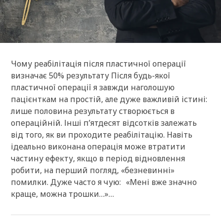
Чому реабілітація після пластичної операції
визначає 50% результату Після будь-якої
пластичної операції я завжди наголошую
пацієнткам на простій, але дуже важливій істині:
лише половина результату створюється в
операційній. Інші п’ятдесят відсотків залежать
від того, як ви проходите реабілітацію. Навіть
ідеально виконана операція може втратити
частину ефекту, якщо в період відновлення
робити, на перший погляд, «безневинні»
помилки. Дуже часто я чую: «Мені вже значно
краще, можна трошки…»…