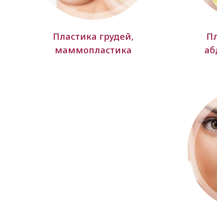
Пластика грудей,
Пл
маммопластика
аб