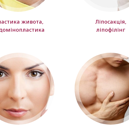
астика живота,
Ліпосакція,
домінопластика
ліпофілінг