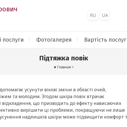
рович
RU
UA
 послуги
Фотогалерея
Вартість послуг
Підтяжка повік
Главная
>
опомагає усунути вікові зміни в області очей,
віжим та молодим. Згодом шкіра повік втрачає
ві відкладення, що призводить до ефекту нависаючих
 ефективно вирішити ці проблеми, покращуючи не лише
ки усунення надлишків шкіри може підвищити комфорт 