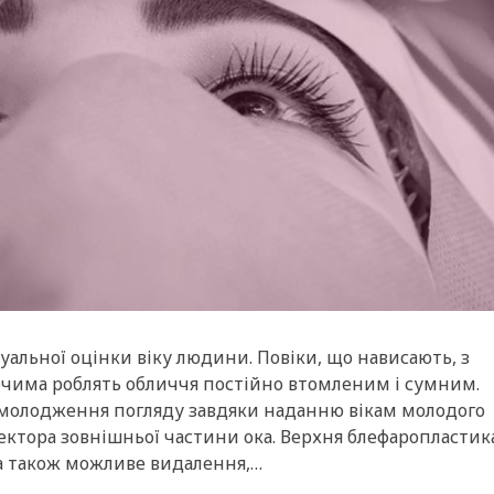
уальної оцінки віку людини. Повіки, що нависають, з
 очима роблять обличчя постійно втомленим і сумним.
 омолодження погляду завдяки наданню вікам молодого
ектора зовнішньої частини ока. Верхня блефаропластик
 а також можливе видалення,…