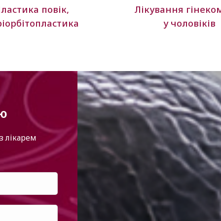
ластика повік,
Лікування гінеком
ріорбітопластика
у чоловіків
ію
з лікарем