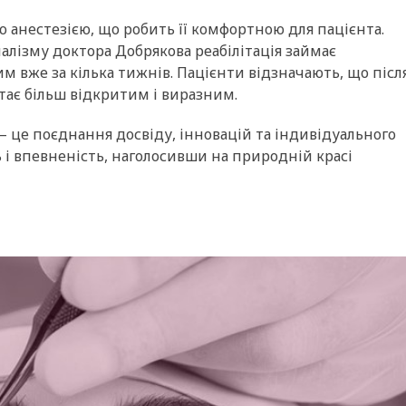
ю анестезією, що робить її комфортною для пацієнта.
алізму доктора Добрякова реабілітація займає
м вже за кілька тижнів. Пацієнти відзначають, що післ
тає більш відкритим і виразним.
 це поєднання досвіду, інновацій та індивідуального
 і впевненість, наголосивши на природній красі